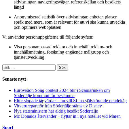
sidvisningar, navigeringsvägar, referenskällan och besökets
längd
Anonymiserad statistik över sidvisningar, enheter, platser,
språk med mera, som är relevant för att vi ska kunna utveckla
och optimera webbplatsen
Vi använder personuppgifterna till följande syften:
Visa personanpassad reklam och innehåll, reklam- och
innehållsmätning, forskning angående målgrupp och
tjänsteutveckling
Sök
efter:
Senaste nytt
Eurovision Song contest 2024 blir i Scaniarinken om
Södertälje kommun får bestämma
Efter slopade tågvärdar – nu vill SL ha självkörande pendeltåg
Vitvarureparatör från Södertälje stäms av Disney
Nya statsministern har aldrig besökt Södertälje
Mc Donalds återvänder – flyttar in i nya hotellet vid Maren
Sport