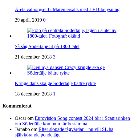
Årets valborgseld i Maren ersätts med LED-belysning
29 april, 2019
0
Så såg Södertälje ut på 1800-talet
21 december, 2018
3
Kringeldans ska ge Södertälje bättre rykte
18 december, 2018
1
Kommenterat
Oscar
om
Eurovision Song contest 2024 blir i Scaniarinken
om Södertälje kommun får bestämma
Järnabo
om
Efter slopade tågvärdar – nu vill SL ha
självkörande pendeltåg