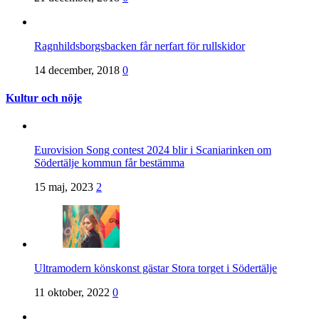
Ragnhildsborgsbacken får nerfart för rullskidor
14 december, 2018
0
Kultur och nöje
Eurovision Song contest 2024 blir i Scaniarinken om
Södertälje kommun får bestämma
15 maj, 2023
2
Ultramodern könskonst gästar Stora torget i Södertälje
11 oktober, 2022
0