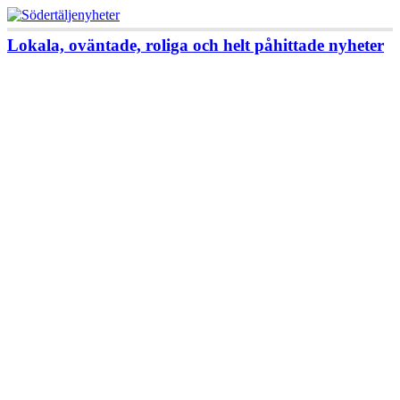
Lokala, oväntade, roliga och helt påhittade nyheter