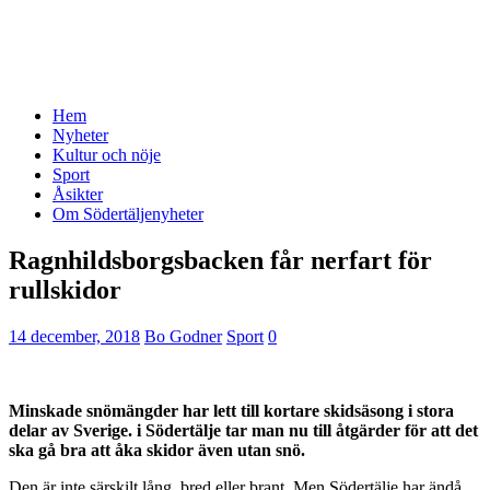
Hem
Nyheter
Kultur och nöje
Sport
Åsikter
Om Södertäljenyheter
Ragnhildsborgsbacken får nerfart för
rullskidor
14 december, 2018
Bo Godner
Sport
0
Minskade snömängder har lett till kortare skidsäsong i stora
delar av Sverige. i Södertälje tar man nu till åtgärder för att det
ska gå bra att åka skidor även utan snö.
Den är inte särskilt lång, bred eller brant. Men Södertälje har ändå