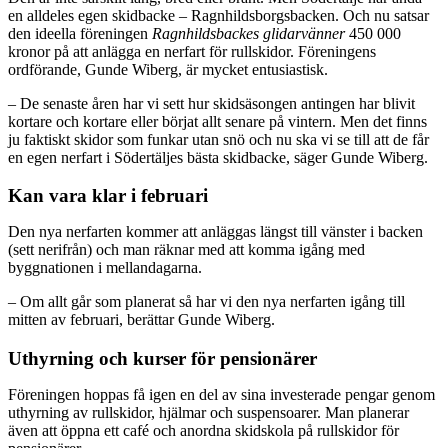
en alldeles egen skidbacke – Ragnhildsborgsbacken. Och nu satsar
den ideella föreningen
Ragnhildsbackes glidarvänner
450 000
kronor på att anlägga en nerfart för rullskidor. Föreningens
ordförande, Gunde Wiberg, är mycket entusiastisk.
– De senaste åren har vi sett hur skidsäsongen antingen har blivit
kortare och kortare eller börjat allt senare på vintern. Men det finns
ju faktiskt skidor som funkar utan snö och nu ska vi se till att de får
en egen nerfart i Södertäljes bästa skidbacke, säger Gunde Wiberg.
Kan vara klar i februari
Den nya nerfarten kommer att anläggas längst till vänster i backen
(sett nerifrån) och man räknar med att komma igång med
byggnationen i mellandagarna.
– Om allt går som planerat så har vi den nya nerfarten igång till
mitten av februari, berättar Gunde Wiberg.
Uthyrning och kurser för pensionärer
Föreningen hoppas få igen en del av sina investerade pengar genom
uthyrning av rullskidor, hjälmar och suspensoarer. Man planerar
även att öppna ett café och anordna skidskola på rullskidor för