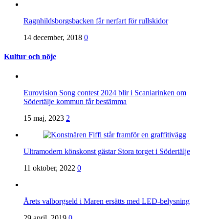
Ragnhildsborgsbacken får nerfart för rullskidor
14 december, 2018
0
Kultur och nöje
Eurovision Song contest 2024 blir i Scaniarinken om
Södertälje kommun får bestämma
15 maj, 2023
2
Ultramodern könskonst gästar Stora torget i Södertälje
11 oktober, 2022
0
Årets valborgseld i Maren ersätts med LED-belysning
29 april, 2019
0