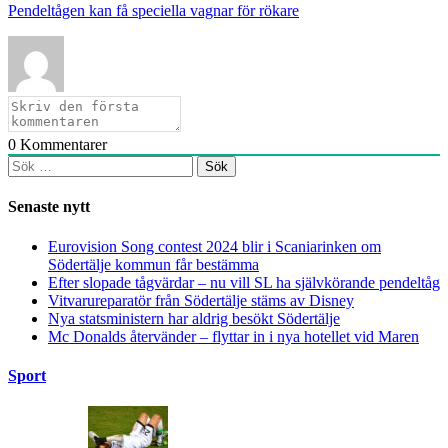
Pendeltågen kan få speciella vagnar för rökare
0
Kommentarer
Sök
efter:
Senaste nytt
Eurovision Song contest 2024 blir i Scaniarinken om
Södertälje kommun får bestämma
Efter slopade tågvärdar – nu vill SL ha självkörande pendeltåg
Vitvarureparatör från Södertälje stäms av Disney
Nya statsministern har aldrig besökt Södertälje
Mc Donalds återvänder – flyttar in i nya hotellet vid Maren
Sport