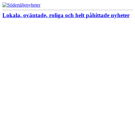
Lokala, oväntade, roliga och helt påhittade nyheter