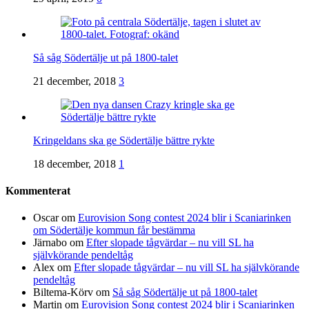
Så såg Södertälje ut på 1800-talet
21 december, 2018
3
Kringeldans ska ge Södertälje bättre rykte
18 december, 2018
1
Kommenterat
Oscar
om
Eurovision Song contest 2024 blir i Scaniarinken
om Södertälje kommun får bestämma
Järnabo
om
Efter slopade tågvärdar – nu vill SL ha
självkörande pendeltåg
Alex
om
Efter slopade tågvärdar – nu vill SL ha självkörande
pendeltåg
Biltema-Körv
om
Så såg Södertälje ut på 1800-talet
Martin
om
Eurovision Song contest 2024 blir i Scaniarinken