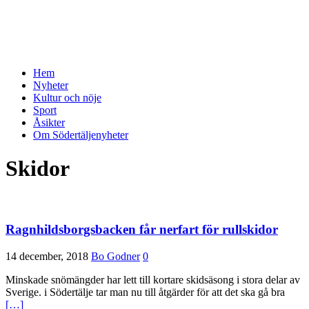
Hem
Nyheter
Kultur och nöje
Sport
Åsikter
Om Södertäljenyheter
Skidor
Ragnhildsborgsbacken får nerfart för rullskidor
14 december, 2018
Bo Godner
0
Minskade snömängder har lett till kortare skidsäsong i stora delar av
Sverige. i Södertälje tar man nu till åtgärder för att det ska gå bra
[…]