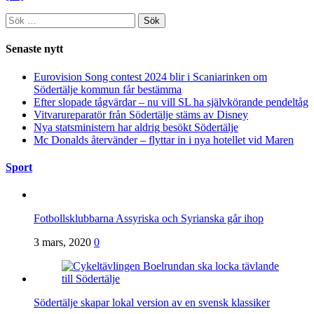
Sök
efter:
Senaste nytt
Eurovision Song contest 2024 blir i Scaniarinken om
Södertälje kommun får bestämma
Efter slopade tågvärdar – nu vill SL ha självkörande pendeltåg
Vitvarureparatör från Södertälje stäms av Disney
Nya statsministern har aldrig besökt Södertälje
Mc Donalds återvänder – flyttar in i nya hotellet vid Maren
Sport
Fotbollsklubbarna Assyriska och Syrianska går ihop
3 mars, 2020
0
Södertälje skapar lokal version av en svensk klassiker