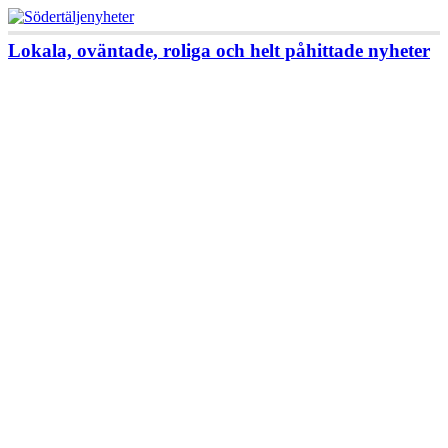
Lokala, oväntade, roliga och helt påhittade nyheter