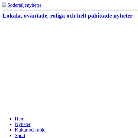
Lokala, oväntade, roliga och helt påhittade nyheter
Hem
Nyheter
Kultur och nöje
Sport