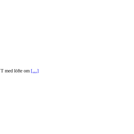
SVT med löfte om
[…]