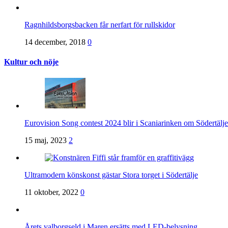
Ragnhildsborgsbacken får nerfart för rullskidor
14 december, 2018
0
Kultur och nöje
Eurovision Song contest 2024 blir i Scaniarinken om Södertä
15 maj, 2023
2
Ultramodern könskonst gästar Stora torget i Södertälje
11 oktober, 2022
0
Årets valborgseld i Maren ersätts med LED-belysning