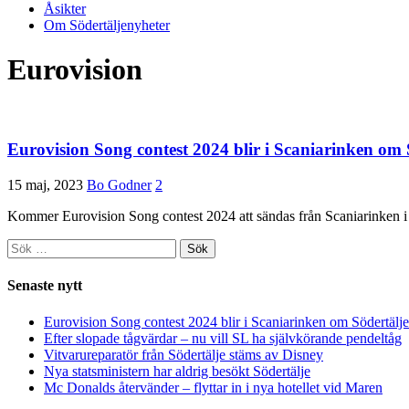
Åsikter
Om Södertäljenyheter
Eurovision
Eurovision Song contest 2024 blir i Scaniarinken o
15 maj, 2023
Bo Godner
2
Kommer Eurovision Song contest 2024 att sändas från Scaniarinken i
Sök
efter:
Senaste nytt
Eurovision Song contest 2024 blir i Scaniarinken om Södertä
Efter slopade tågvärdar – nu vill SL ha självkörande pendeltåg
Vitvarureparatör från Södertälje stäms av Disney
Nya statsministern har aldrig besökt Södertälje
Mc Donalds återvänder – flyttar in i nya hotellet vid Maren