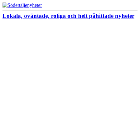
Lokala, oväntade, roliga och helt påhittade nyheter