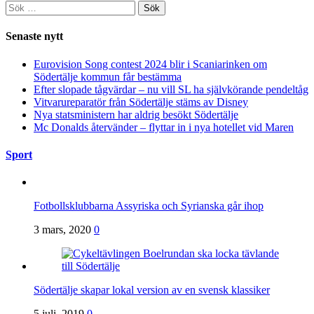
Sök
efter:
Senaste nytt
Eurovision Song contest 2024 blir i Scaniarinken om
Södertälje kommun får bestämma
Efter slopade tågvärdar – nu vill SL ha självkörande pendeltåg
Vitvarureparatör från Södertälje stäms av Disney
Nya statsministern har aldrig besökt Södertälje
Mc Donalds återvänder – flyttar in i nya hotellet vid Maren
Sport
Fotbollsklubbarna Assyriska och Syrianska går ihop
3 mars, 2020
0
Södertälje skapar lokal version av en svensk klassiker
5 juli, 2019
0