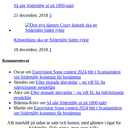
Så såg Södertälje ut på 1800-talet
21 december, 2018
3
Kringeldans ska ge Södertälje bättre rykte
18 december, 2018
1
Kommenterat
Oscar
om
Eurovision Song contest 2024 blir i Scaniarinken
om Södertälje kommun får bestämma
Järnabo
om
Efter slopade tågvärdar – nu vill SL ha
självkörande pendeltåg
Alex
om
Efter slopade tågvärdar – nu vill SL ha självkörande
pendeltåg
Biltema-Körv
om
Så såg Södertälje ut på 1800-talet
Martin
om
Eurovision Song contest 2024 blir i Scaniarinken
om Södertälje kommun får bestämma
Allt innehåll på sidan är satir och humor, med glimten i ögat för
Södertälje. Dela gärna, men ange källa.