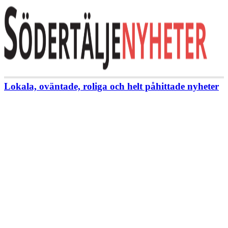
Lokala, oväntade, roliga och helt påhittade nyheter