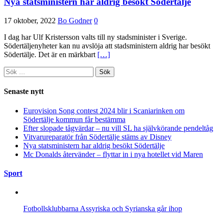
Nya statsministern har aldrig besökt Södertälje
17 oktober, 2022
Bo Godner
0
I dag har Ulf Kristersson valts till ny stadsminister i Sverige.
Södertäljenyheter kan nu avslöja att stadsministern aldrig har besökt
Södertälje. Det är en märkbart
[…]
Sök
efter:
Senaste nytt
Eurovision Song contest 2024 blir i Scaniarinken om
Södertälje kommun får bestämma
Efter slopade tågvärdar – nu vill SL ha självkörande pendeltåg
Vitvarureparatör från Södertälje stäms av Disney
Nya statsministern har aldrig besökt Södertälje
Mc Donalds återvänder – flyttar in i nya hotellet vid Maren
Sport
Fotbollsklubbarna Assyriska och Syrianska går ihop