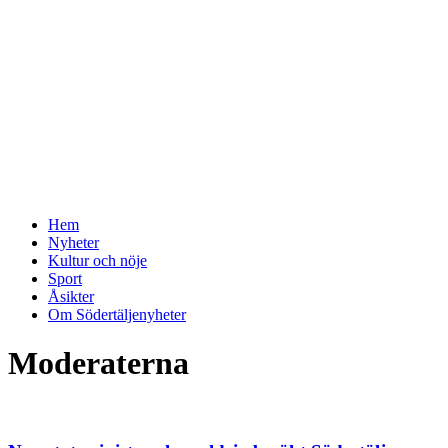
Hem
Nyheter
Kultur och nöje
Sport
Åsikter
Om Södertäljenyheter
Moderaterna