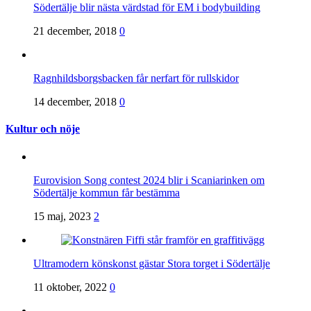
Södertälje blir nästa värdstad för EM i bodybuilding
21 december, 2018
0
Ragnhildsborgsbacken får nerfart för rullskidor
14 december, 2018
0
Kultur och nöje
Eurovision Song contest 2024 blir i Scaniarinken om
Södertälje kommun får bestämma
15 maj, 2023
2
Ultramodern könskonst gästar Stora torget i Södertälje
11 oktober, 2022
0