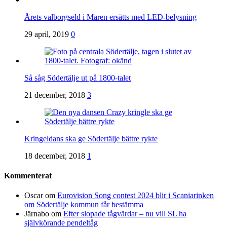
Årets valborgseld i Maren ersätts med LED-belysning
29 april, 2019
0
Så såg Södertälje ut på 1800-talet
21 december, 2018
3
Kringeldans ska ge Södertälje bättre rykte
18 december, 2018
1
Kommenterat
Oscar
om
Eurovision Song contest 2024 blir i Scaniarinken
om Södertälje kommun får bestämma
Järnabo
om
Efter slopade tågvärdar – nu vill SL ha
självkörande pendeltåg