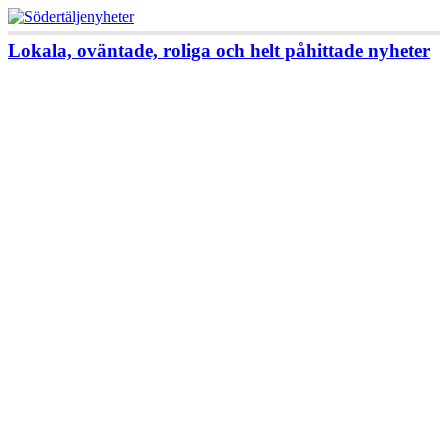
Lokala, oväntade, roliga och helt påhittade nyheter