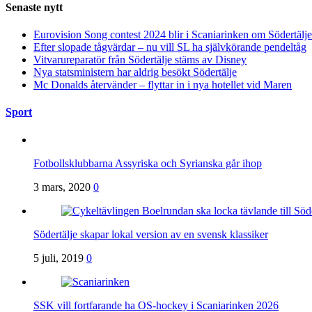
Senaste nytt
Eurovision Song contest 2024 blir i Scaniarinken om Södertä
Efter slopade tågvärdar – nu vill SL ha självkörande pendeltåg
Vitvarureparatör från Södertälje stäms av Disney
Nya statsministern har aldrig besökt Södertälje
Mc Donalds återvänder – flyttar in i nya hotellet vid Maren
Sport
Fotbollsklubbarna Assyriska och Syrianska går ihop
3 mars, 2020
0
Södertälje skapar lokal version av en svensk klassiker
5 juli, 2019
0
SSK vill fortfarande ha OS-hockey i Scaniarinken 2026