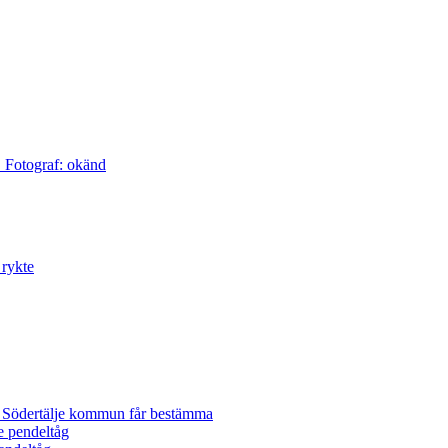
m Södertälje kommun får bestämma
e pendeltåg