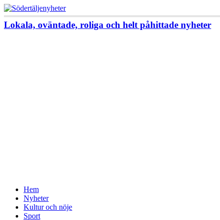
Lokala, oväntade, roliga och helt påhittade nyheter
Hem
Nyheter
Kultur och nöje
Sport