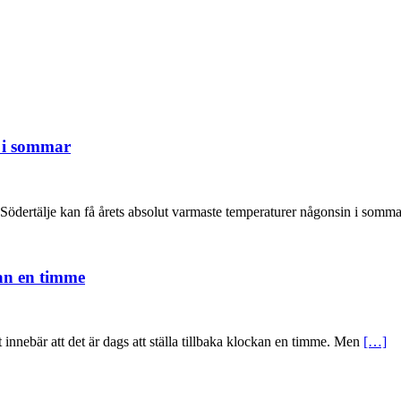
n i sommar
Södertälje kan få årets absolut varmaste temperaturer någonsin i somma
kan en timme
t innebär att det är dags att ställa tillbaka klockan en timme. Men
[…]