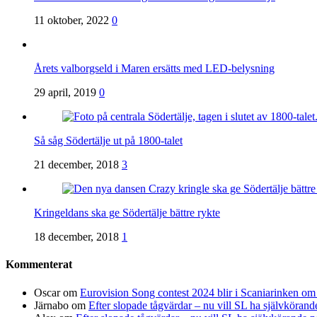
11 oktober, 2022
0
Årets valborgseld i Maren ersätts med LED-belysning
29 april, 2019
0
Så såg Södertälje ut på 1800-talet
21 december, 2018
3
Kringeldans ska ge Södertälje bättre rykte
18 december, 2018
1
Kommenterat
Oscar
om
Eurovision Song contest 2024 blir i Scaniarinken o
Järnabo
om
Efter slopade tågvärdar – nu vill SL ha självkörand