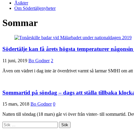
Åsikter
Om Södertäljenyheter
Sommar
Södertälje kan få årets högsta temperaturer någonsi
11 juni, 2019
Bo Godner
2
Även om vädret i dag inte är överdrivet varmt så larmar SMHI om att 
Sommartid på söndag – dags att ställa tillbaka kloc
15 mars, 2018
Bo Godner
0
Natten till söndag (18 mars) går vi över från vinter- till sommartid. De
Sök
efter: