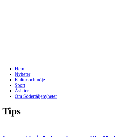
Hem
Nyheter
Kultur och nöje
Sport
Åsikter
Om Södertäljenyheter
Tips