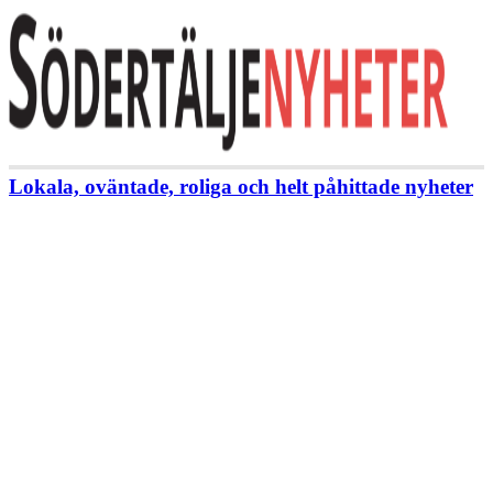
Lokala, oväntade, roliga och helt påhittade nyheter