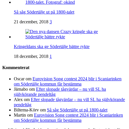
Så såg Södertälje ut på 1800-talet
21 december, 2018
3
Kringeldans ska ge Södertälje bättre rykte
18 december, 2018
1
Kommenterat
Oscar
om
Eurovision Song contest 2024 blir i Scaniarinken
om Södertälje kommun får bestämma
Järnabo
om
Efter slopade tågvärdar – nu vill SL ha
självkörande pendeltåg
Alex
om
Efter slopade tågvärdar – nu vill SL ha självkörande
pendeltåg
Biltema-Körv
om
Så såg Södertälje ut på 1800-talet
Martin
om
Eurovision Song contest 2024 blir i Scaniarinken
om Södertälje kommun får bestämma