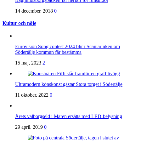
Ragnhildsborgsbacken får nerfart för rullskidor
14 december, 2018
0
Kultur och nöje
Eurovision Song contest 2024 blir i Scaniarinken om
Södertälje kommun får bestämma
15 maj, 2023
2
Ultramodern könskonst gästar Stora torget i Södertälje
11 oktober, 2022
0
Årets valborgseld i Maren ersätts med LED-belysning
29 april, 2019
0