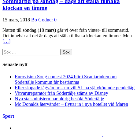
Sommartid på söndag – dags att ställa tillbaka
klockan en timme
15 mars, 2018
Bo Godner
0
Natten till söndag (18 mars) går vi över från vinter- till sommartid.
Det innebär att det är dags att ställa tillbaka klockan en timme. Men
[…]
Sök
efter:
Senaste nytt
Eurovision Song contest 2024 blir i Scaniarinken om
Södertälje kommun får bestämma
Efter slopade tågvärdar – nu vill SL ha självkörande pendeltåg
Vitvarureparatör från Södertälje stäms av Disney
Nya statsministern har aldrig besökt Södertälje
Mc Donalds återvänder – flyttar in i nya hotellet vid Maren
Sport