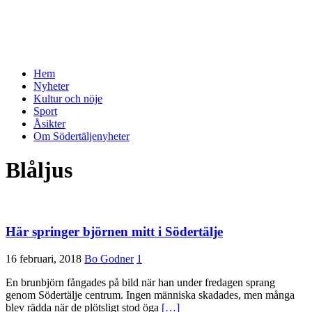
Hem
Nyheter
Kultur och nöje
Sport
Åsikter
Om Södertäljenyheter
Blåljus
Här springer björnen mitt i Södertälje
16 februari, 2018
Bo Godner
1
En brunbjörn fångades på bild när han under fredagen sprang
genom Södertälje centrum. Ingen människa skadades, men många
blev rädda när de plötsligt stod öga
[…]