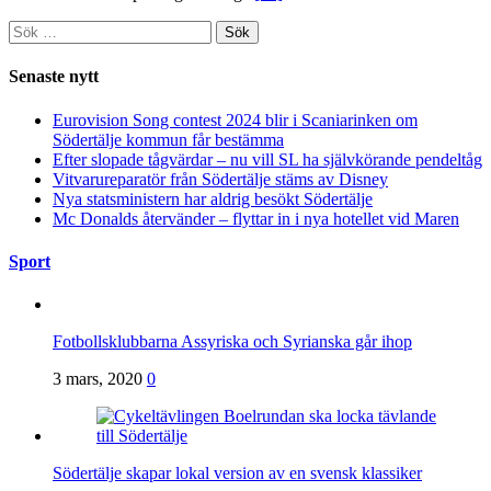
Sök
efter:
Senaste nytt
Eurovision Song contest 2024 blir i Scaniarinken om
Södertälje kommun får bestämma
Efter slopade tågvärdar – nu vill SL ha självkörande pendeltåg
Vitvarureparatör från Södertälje stäms av Disney
Nya statsministern har aldrig besökt Södertälje
Mc Donalds återvänder – flyttar in i nya hotellet vid Maren
Sport
Fotbollsklubbarna Assyriska och Syrianska går ihop
3 mars, 2020
0
Södertälje skapar lokal version av en svensk klassiker