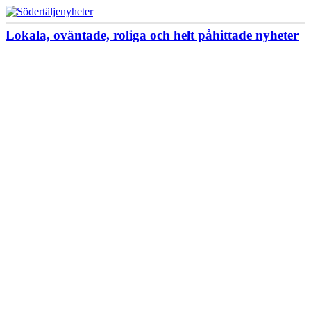
Lokala, oväntade, roliga och helt påhittade nyheter