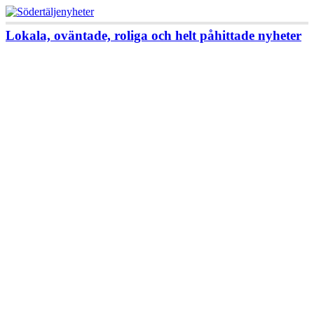
Lokala, oväntade, roliga och helt påhittade nyheter