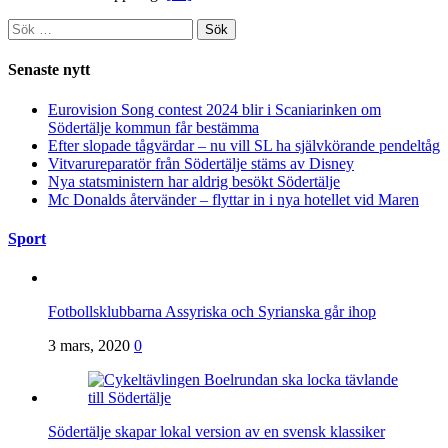
Sök
efter:
Senaste nytt
Eurovision Song contest 2024 blir i Scaniarinken om
Södertälje kommun får bestämma
Efter slopade tågvärdar – nu vill SL ha självkörande pendeltåg
Vitvarureparatör från Södertälje stäms av Disney
Nya statsministern har aldrig besökt Södertälje
Mc Donalds återvänder – flyttar in i nya hotellet vid Maren
Sport
Fotbollsklubbarna Assyriska och Syrianska går ihop
3 mars, 2020
0
Södertälje skapar lokal version av en svensk klassiker