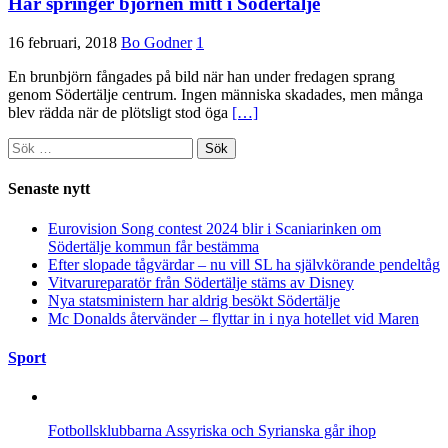
Här springer björnen mitt i Södertälje
16 februari, 2018
Bo Godner
1
En brunbjörn fångades på bild när han under fredagen sprang
genom Södertälje centrum. Ingen människa skadades, men många
blev rädda när de plötsligt stod öga
[…]
Sök
efter:
Senaste nytt
Eurovision Song contest 2024 blir i Scaniarinken om
Södertälje kommun får bestämma
Efter slopade tågvärdar – nu vill SL ha självkörande pendeltåg
Vitvarureparatör från Södertälje stäms av Disney
Nya statsministern har aldrig besökt Södertälje
Mc Donalds återvänder – flyttar in i nya hotellet vid Maren
Sport
Fotbollsklubbarna Assyriska och Syrianska går ihop