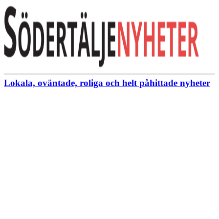
Lokala, oväntade, roliga och helt påhittade nyheter