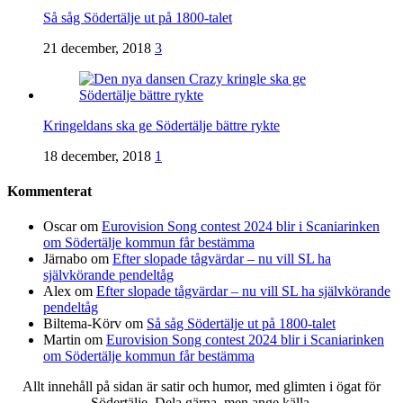
Så såg Södertälje ut på 1800-talet
21 december, 2018
3
Kringeldans ska ge Södertälje bättre rykte
18 december, 2018
1
Kommenterat
Oscar
om
Eurovision Song contest 2024 blir i Scaniarinken
om Södertälje kommun får bestämma
Järnabo
om
Efter slopade tågvärdar – nu vill SL ha
självkörande pendeltåg
Alex
om
Efter slopade tågvärdar – nu vill SL ha självkörande
pendeltåg
Biltema-Körv
om
Så såg Södertälje ut på 1800-talet
Martin
om
Eurovision Song contest 2024 blir i Scaniarinken
om Södertälje kommun får bestämma
Allt innehåll på sidan är satir och humor, med glimten i ögat för
Södertälje. Dela gärna, men ange källa.