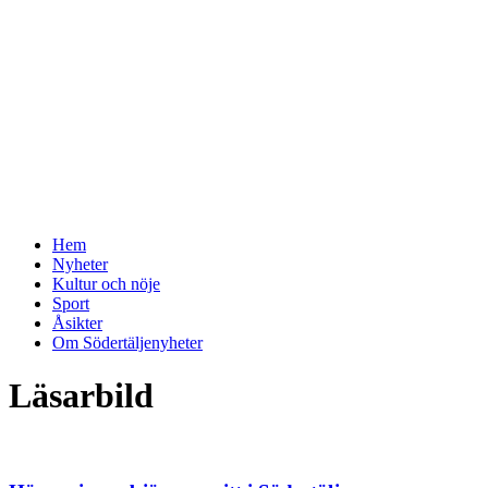
Hem
Nyheter
Kultur och nöje
Sport
Åsikter
Om Södertäljenyheter
Läsarbild