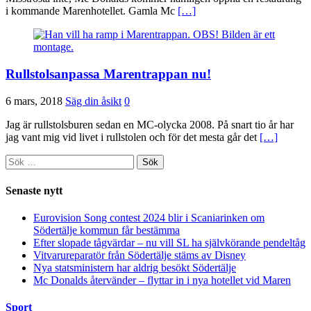
i kommande Marenhotellet. Gamla Mc
[…]
Rullstolsanpassa Marentrappan nu!
6 mars, 2018
Säg din åsikt
0
Jag är rullstolsburen sedan en MC-olycka 2008. På snart tio år har
jag vant mig vid livet i rullstolen och för det mesta går det
[…]
Sök
efter:
Senaste nytt
Eurovision Song contest 2024 blir i Scaniarinken om
Södertälje kommun får bestämma
Efter slopade tågvärdar – nu vill SL ha självkörande pendeltåg
Vitvarureparatör från Södertälje stäms av Disney
Nya statsministern har aldrig besökt Södertälje
Mc Donalds återvänder – flyttar in i nya hotellet vid Maren
Sport