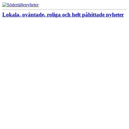
Lokala, oväntade, roliga och helt påhittade nyheter