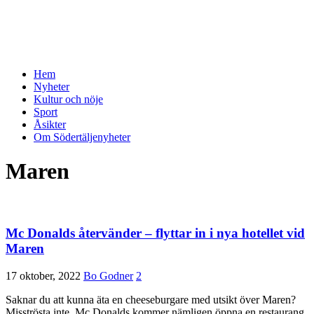
Hem
Nyheter
Kultur och nöje
Sport
Åsikter
Om Södertäljenyheter
Maren
Mc Donalds återvänder – flyttar in i nya hotellet vid
Maren
17 oktober, 2022
Bo Godner
2
Saknar du att kunna äta en cheeseburgare med utsikt över Maren?
Misströsta inte, Mc Donalds kommer nämligen öppna en restaurang