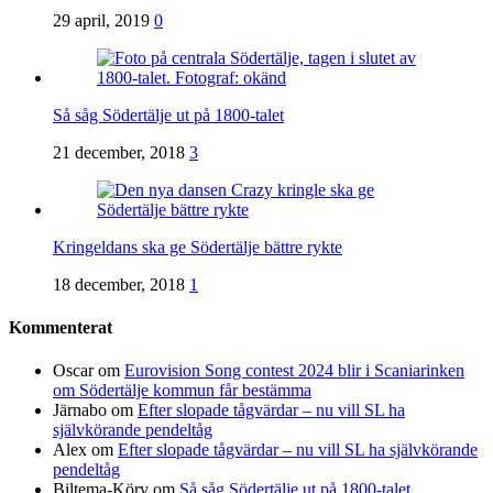
29 april, 2019
0
Så såg Södertälje ut på 1800-talet
21 december, 2018
3
Kringeldans ska ge Södertälje bättre rykte
18 december, 2018
1
Kommenterat
Oscar
om
Eurovision Song contest 2024 blir i Scaniarinken
om Södertälje kommun får bestämma
Järnabo
om
Efter slopade tågvärdar – nu vill SL ha
självkörande pendeltåg
Alex
om
Efter slopade tågvärdar – nu vill SL ha självkörande
pendeltåg
Biltema-Körv
om
Så såg Södertälje ut på 1800-talet