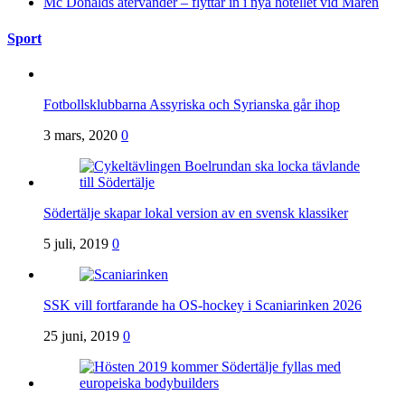
Mc Donalds återvänder – flyttar in i nya hotellet vid Maren
Sport
Fotbollsklubbarna Assyriska och Syrianska går ihop
3 mars, 2020
0
Södertälje skapar lokal version av en svensk klassiker
5 juli, 2019
0
SSK vill fortfarande ha OS-hockey i Scaniarinken 2026
25 juni, 2019
0