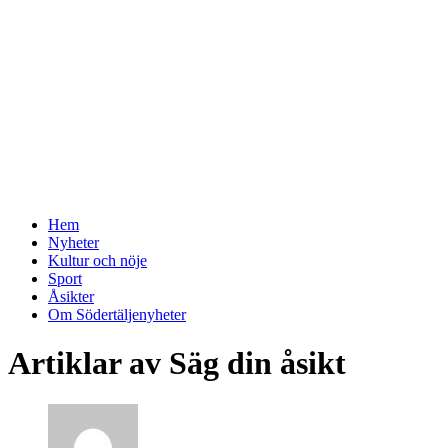
Hem
Nyheter
Kultur och nöje
Sport
Åsikter
Om Södertäljenyheter
Artiklar av
Säg din åsikt