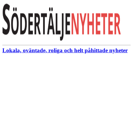
Lokala, oväntade, roliga och helt påhittade nyheter