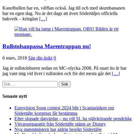
Kanelbullen har en, våfflan också. Jag till och med skumbananen
har en egen dag. Nu är det dags att även Södertäljes officiella
bakverk – kringlan
[…]
Rullstolsanpassa Marentrappan nu!
6 mars, 2018
Säg din åsikt
0
Jag är rullstolsburen sedan en MC-olycka 2008. På snart tio år har
jag vant mig vid livet i rullstolen och för det mesta går det
[…]
Sök
efter:
Senaste nytt
Eurovision Song contest 2024 blir i Scaniarinken om
Södertälje kommun får bestämma
Efter slopade tågvärdar – nu vill SL ha självkörande pendeltåg
Vitvarureparatör från Södertälje stäms av Disney
Nya statsministern har aldrig besökt Södertälje