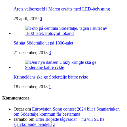
Årets valborgseld i Maren ersätts med LED-belysning
29 april, 2019
0
Så såg Södertälje ut på 1800-talet
21 december, 2018
3
Kringeldans ska ge Södertälje bättre rykte
18 december, 2018
1
Kommenterat
Oscar
om
Eurovision Song contest 2024 blir i Scaniarinken
om Södertälje kommun får bestämma
Järnabo
om
Efter slopade tågvärdar – nu vill SL ha
självkörande pendeltåg