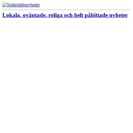
Lokala, oväntade, roliga och helt påhittade nyheter