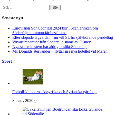
Sök
efter:
Senaste nytt
Eurovision Song contest 2024 blir i Scaniarinken om
Södertälje kommun får bestämma
Efter slopade tågvärdar – nu vill SL ha självkörande pendeltåg
Vitvarureparatör från Södertälje stäms av Disney
Nya statsministern har aldrig besökt Södertälje
Mc Donalds återvänder – flyttar in i nya hotellet vid Maren
Sport
Fotbollsklubbarna Assyriska och Syrianska går ihop
3 mars, 2020
0