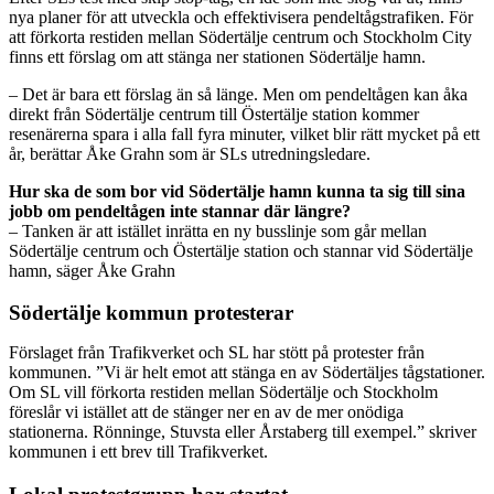
nya planer för att utveckla och effektivisera pendeltågstrafiken. För
att förkorta restiden mellan Södertälje centrum och Stockholm City
finns ett förslag om att stänga ner stationen Södertälje hamn.
– Det är bara ett förslag än så länge. Men om pendeltågen kan åka
direkt från Södertälje centrum till Östertälje station kommer
resenärerna spara i alla fall fyra minuter, vilket blir rätt mycket på ett
år, berättar Åke Grahn som är SLs utredningsledare.
Hur ska de som bor vid Södertälje hamn kunna ta sig till sina
jobb om pendeltågen inte stannar där längre?
– Tanken är att istället inrätta en ny busslinje som går mellan
Södertälje centrum och Östertälje station och stannar vid Södertälje
hamn, säger Åke Grahn
Södertälje kommun protesterar
Förslaget från Trafikverket och SL har stött på protester från
kommunen. ”Vi är helt emot att stänga en av Södertäljes tågstationer.
Om SL vill förkorta restiden mellan Södertälje och Stockholm
föreslår vi istället att de stänger ner en av de mer onödiga
stationerna. Rönninge, Stuvsta eller Årstaberg till exempel.” skriver
kommunen i ett brev till Trafikverket.