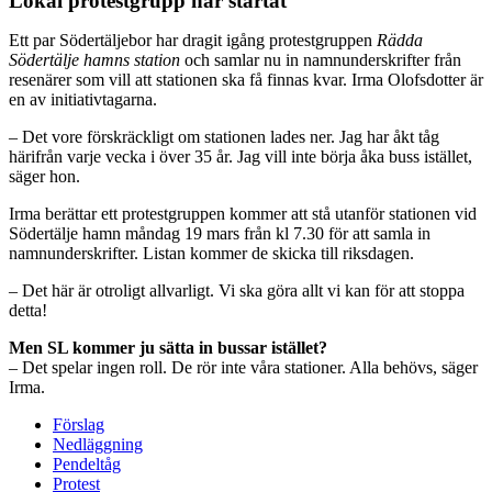
Lokal protestgrupp har startat
Ett par Södertäljebor har dragit igång protestgruppen
Rädda
Södertälje hamns station
och samlar nu in namnunderskrifter från
resenärer som vill att stationen ska få finnas kvar. Irma Olofsdotter är
en av initiativtagarna.
– Det vore förskräckligt om stationen lades ner. Jag har åkt tåg
härifrån varje vecka i över 35 år. Jag vill inte börja åka buss istället,
säger hon.
Irma berättar ett protestgruppen kommer att stå utanför stationen vid
Södertälje hamn måndag 19 mars från kl 7.30 för att samla in
namnunderskrifter. Listan kommer de skicka till riksdagen.
– Det här är otroligt allvarligt. Vi ska göra allt vi kan för att stoppa
detta!
Men SL kommer ju sätta in bussar istället?
– Det spelar ingen roll. De rör inte våra stationer. Alla behövs, säger
Irma.
Förslag
Nedläggning
Pendeltåg
Protest