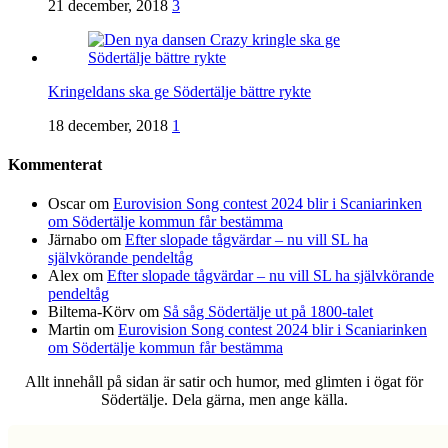
21 december, 2018
3
Kringeldans ska ge Södertälje bättre rykte
18 december, 2018
1
Kommenterat
Oscar
om
Eurovision Song contest 2024 blir i Scaniarinken
om Södertälje kommun får bestämma
Järnabo
om
Efter slopade tågvärdar – nu vill SL ha
självkörande pendeltåg
Alex
om
Efter slopade tågvärdar – nu vill SL ha självkörande
pendeltåg
Biltema-Körv
om
Så såg Södertälje ut på 1800-talet
Martin
om
Eurovision Song contest 2024 blir i Scaniarinken
om Södertälje kommun får bestämma
Allt innehåll på sidan är satir och humor, med glimten i ögat för
Södertälje. Dela gärna, men ange källa.