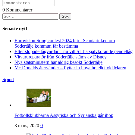
0
Kommentarer
Sök
efter:
Senaste nytt
Eurovision Song contest 2024 blir i Scaniarinken om
Södertälje kommun får bestämma
Efter slopade tågvärdar – nu vill SL ha självkörande pendeltåg
Vitvarureparatör från Södertälje stäms av Disney
Nya statsministern har aldrig besökt Södertälje
Mc Donalds återvänder – flyttar in i nya hotellet vid Maren
Sport
Fotbollsklubbarna Assyriska och Syrianska går ihop
3 mars, 2020
0