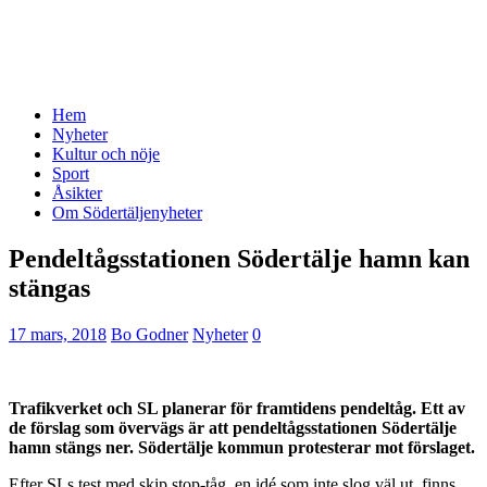
Hem
Nyheter
Kultur och nöje
Sport
Åsikter
Om Södertäljenyheter
Pendeltågsstationen Södertälje hamn kan
stängas
17 mars, 2018
Bo Godner
Nyheter
0
Trafikverket och SL planerar för framtidens pendeltåg. Ett av
de förslag som övervägs är att pendeltågsstationen Södertälje
hamn stängs ner. Södertälje kommun protesterar mot förslaget.
Efter SLs test med skip stop-tåg, en idé som inte slog väl ut, finns