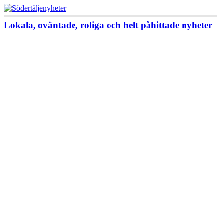
Lokala, oväntade, roliga och helt påhittade nyheter