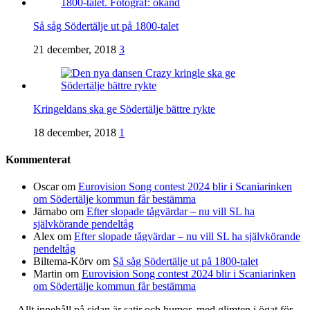
Så såg Södertälje ut på 1800-talet
21 december, 2018
3
Kringeldans ska ge Södertälje bättre rykte
18 december, 2018
1
Kommenterat
Oscar
om
Eurovision Song contest 2024 blir i Scaniarinken
om Södertälje kommun får bestämma
Järnabo
om
Efter slopade tågvärdar – nu vill SL ha
självkörande pendeltåg
Alex
om
Efter slopade tågvärdar – nu vill SL ha självkörande
pendeltåg
Biltema-Körv
om
Så såg Södertälje ut på 1800-talet
Martin
om
Eurovision Song contest 2024 blir i Scaniarinken
om Södertälje kommun får bestämma
Allt innehåll på sidan är satir och humor, med glimten i ögat för