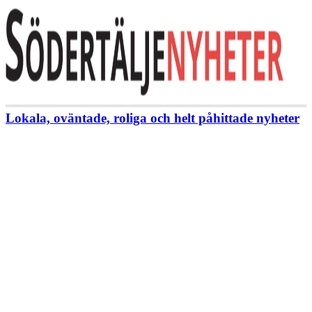
Lokala, oväntade, roliga och helt påhittade nyheter