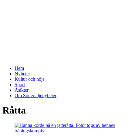
Hem
Nyheter
Kultur och nöje
Sport
Åsikter
Om Södertäljenyheter
Råtta