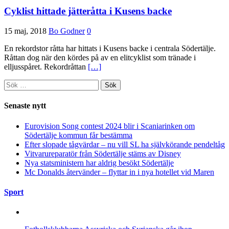
Cyklist hittade jätteråtta i Kusens backe
15 maj, 2018
Bo Godner
0
En rekordstor råtta har hittats i Kusens backe i centrala Södertälje.
Råttan dog när den kördes på av en elitcyklist som tränade i
elljusspåret. Rekordråttan
[…]
Sök
efter:
Senaste nytt
Eurovision Song contest 2024 blir i Scaniarinken om
Södertälje kommun får bestämma
Efter slopade tågvärdar – nu vill SL ha självkörande pendeltåg
Vitvarureparatör från Södertälje stäms av Disney
Nya statsministern har aldrig besökt Södertälje
Mc Donalds återvänder – flyttar in i nya hotellet vid Maren
Sport