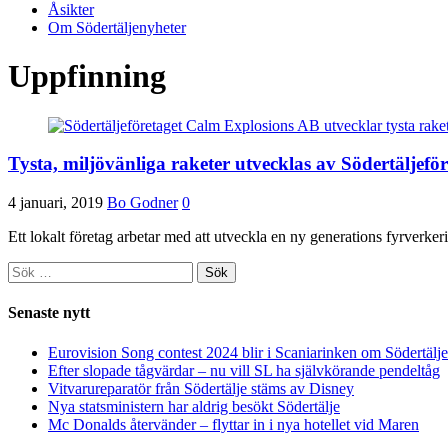
Åsikter
Om Södertäljenyheter
Uppfinning
Tysta, miljövänliga raketer utvecklas av Södertäljefö
4 januari, 2019
Bo Godner
0
Ett lokalt företag arbetar med att utveckla en ny generations fyrverke
Sök
efter:
Senaste nytt
Eurovision Song contest 2024 blir i Scaniarinken om Södertä
Efter slopade tågvärdar – nu vill SL ha självkörande pendeltåg
Vitvarureparatör från Södertälje stäms av Disney
Nya statsministern har aldrig besökt Södertälje
Mc Donalds återvänder – flyttar in i nya hotellet vid Maren