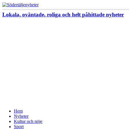
Lokala, oväntade, roliga och helt påhittade nyheter
Hem
Nyheter
Kultur och nöje
Sport