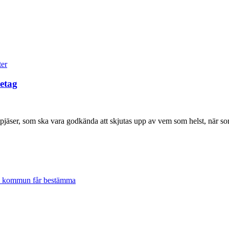
retag
ripjäser, som ska vara godkända att skjutas upp av vem som helst, när so
lje kommun får bestämma