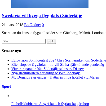
Swedavia vill bygga flygplats i Södertälje
21 mars, 2018
Bo Godner
0
Snart kan du kanske flyga till städer som Göteborg, Malmö, London och
Sök
efter:
Senaste nytt
Eurovision Song contest 2024 blir i Scaniarinken om Södertä
Efter slopade tågvärdar – nu vill SL ha självkörande pendeltåg
Vitvarureparatör från Södertälje stäms av Disney
Nya statsministern har aldrig besökt Södertälje
Mc Donalds återvänder – flyttar in i nya hotellet vid Maren
Sport
Fotbollsklubbarna Assyriska och Syrianska går ihop