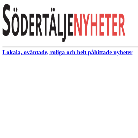
Lokala, oväntade, roliga och helt påhittade nyheter