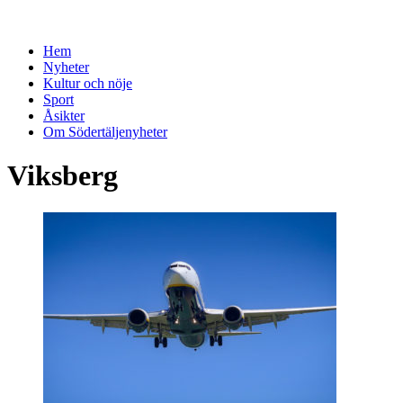
Hem
Nyheter
Kultur och nöje
Sport
Åsikter
Om Södertäljenyheter
Viksberg