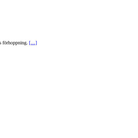
as förhoppning.
[…]