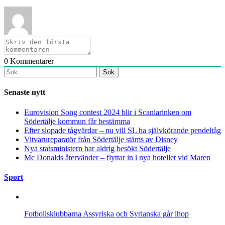
0
Kommentarer
Sök
efter:
Senaste nytt
Eurovision Song contest 2024 blir i Scaniarinken om
Södertälje kommun får bestämma
Efter slopade tågvärdar – nu vill SL ha självkörande pendeltåg
Vitvarureparatör från Södertälje stäms av Disney
Nya statsministern har aldrig besökt Södertälje
Mc Donalds återvänder – flyttar in i nya hotellet vid Maren
Sport
Fotbollsklubbarna Assyriska och Syrianska går ihop