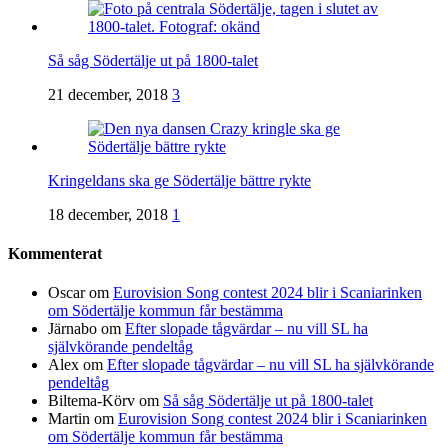
Så såg Södertälje ut på 1800-talet
21 december, 2018
3
Kringeldans ska ge Södertälje bättre rykte
18 december, 2018
1
Kommenterat
Oscar
om
Eurovision Song contest 2024 blir i Scaniarinken
om Södertälje kommun får bestämma
Järnabo
om
Efter slopade tågvärdar – nu vill SL ha
självkörande pendeltåg
Alex
om
Efter slopade tågvärdar – nu vill SL ha självkörande
pendeltåg
Biltema-Körv
om
Så såg Södertälje ut på 1800-talet
Martin
om
Eurovision Song contest 2024 blir i Scaniarinken
om Södertälje kommun får bestämma