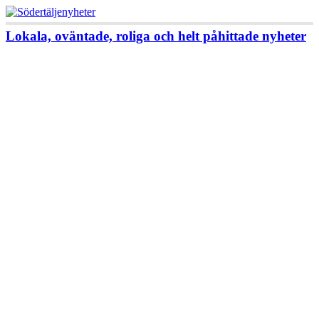
Lokala, oväntade, roliga och helt påhittade nyheter