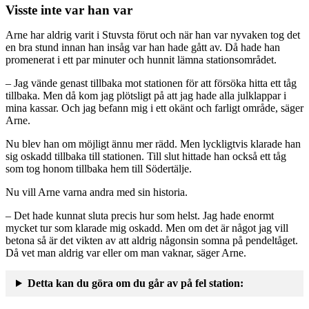
Visste inte var han var
Arne har aldrig varit i Stuvsta förut och när han var nyvaken tog det
en bra stund innan han insåg var han hade gått av. Då hade han
promenerat i ett par minuter och hunnit lämna stationsområdet.
– Jag vände genast tillbaka mot stationen för att försöka hitta ett tåg
tillbaka. Men då kom jag plötsligt på att jag hade alla julklappar i
mina kassar. Och jag befann mig i ett okänt och farligt område, säger
Arne.
Nu blev han om möjligt ännu mer rädd. Men lyckligtvis klarade han
sig oskadd tillbaka till stationen. Till slut hittade han också ett tåg
som tog honom tillbaka hem till Södertälje.
Nu vill Arne varna andra med sin historia.
– Det hade kunnat sluta precis hur som helst. Jag hade enormt
mycket tur som klarade mig oskadd. Men om det är något jag vill
betona så är det vikten av att aldrig någonsin somna på pendeltåget.
Då vet man aldrig var eller om man vaknar, säger Arne.
Detta kan du göra om du går av på fel station: