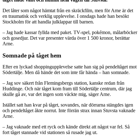
Det låter som något hämtat från en skräckfilm, men för Arne är det
en traumatisk och verklig upplevelse. I onsdags hade han besökt
Stockholm för att handla julklappar till barnen.
– Jag hade kassar fyllda med paket. TV-spel, pokémon, målarböcker
och gosedjur. Det var presenter värda över 1 500 kronor, berättar
Arne.
Somnade på tåget hem
Efter en lyckad shoppingupplevelse satte han sig på pendeltåget mot
Södertälje. Men då hände det som inte får hända – han somnade.
– Jag sov säkert från Flemingsbergs station, kanske redan från
Huddinge. Och när tåget kom fram till Södertälje centrum, där jag
skulle gå av, var det ingen som väckte mig, säger Arne.
Istället satt han kvar på tåget, sovandes, när dörrarna stängdes igen
och pendeltåget åkte norrut. Inte förrän strax innan Stuvsta vaknade
Arne.
– Jag vaknade med ett ryck och kände direkt att något var fel. Så
fort tåget stannade vid stationen så rusade jag ut.