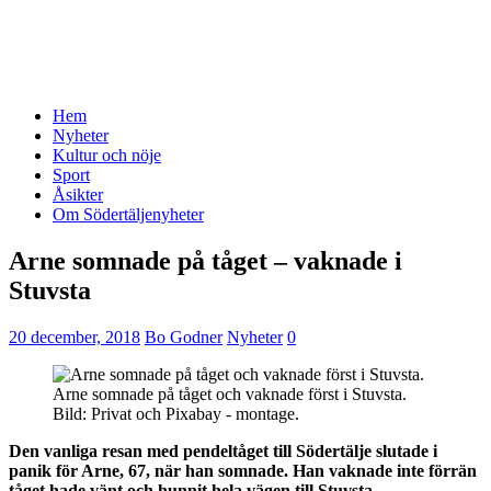
Hem
Nyheter
Kultur och nöje
Sport
Åsikter
Om Södertäljenyheter
Arne somnade på tåget – vaknade i
Stuvsta
20 december, 2018
Bo Godner
Nyheter
0
Arne somnade på tåget och vaknade först i Stuvsta.
Bild: Privat och Pixabay - montage.
Den vanliga resan med pendeltåget till Södertälje slutade i
panik för Arne, 67, när han somnade. Han vaknade inte förrän
tåget hade vänt och hunnit hela vägen till Stuvsta.