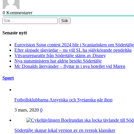
0
Kommentarer
Sök
efter:
Senaste nytt
Eurovision Song contest 2024 blir i Scaniarinken om Södertä
Efter slopade tågvärdar – nu vill SL ha självkörande pendeltåg
Vitvarureparatör från Södertälje stäms av Disney
Nya statsministern har aldrig besökt Södertälje
Mc Donalds återvänder – flyttar in i nya hotellet vid Maren
Sport
Fotbollsklubbarna Assyriska och Syrianska går ihop
3 mars, 2020
0
Södertälje skapar lokal version av en svensk klassiker