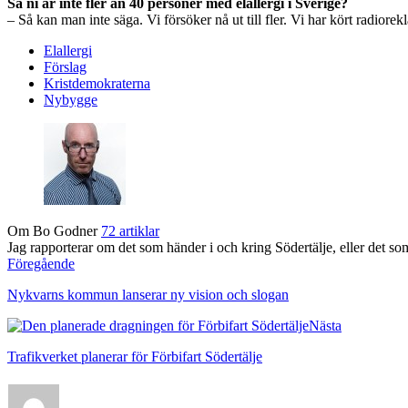
Så ni är inte fler än 40 personer med elallergi i Sverige?
– Så kan man inte säga. Vi försöker nå ut till fler. Vi har kört radior
Elallergi
Förslag
Kristdemokraterna
Nybygge
Om Bo Godner
72 artiklar
Jag rapporterar om det som händer i och kring Södertälje, eller det som 
Föregående
Nykvarns kommun lanserar ny vision och slogan
Nästa
Trafikverket planerar för Förbifart Södertälje