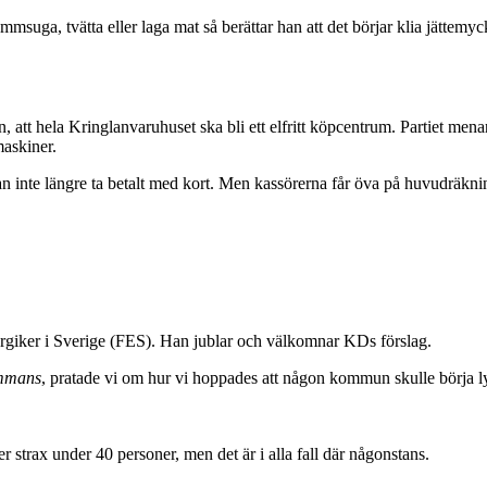
mmsuga, tvätta eller laga mat så berättar han att det börjar klia jättemyc
 att hela Kringlanvaruhuset ska bli ett elfritt köpcentrum. Partiet menar
maskiner.
 inte längre ta betalt med kort. Men kassörerna får öva på huvudräkning
ergiker i Sverige (FES). Han jublar och välkomnar KDs förslag.
ammans
, pratade vi om hur vi hoppades att någon kommun skulle börja lys
er strax under 40 personer, men det är i alla fall där någonstans.