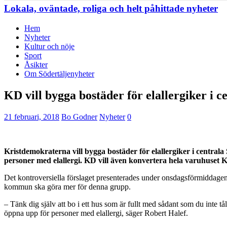
Lokala, oväntade, roliga och helt påhittade nyheter
Hem
Nyheter
Kultur och nöje
Sport
Åsikter
Om Södertäljenyheter
KD vill bygga bostäder för elallergiker i c
21 februari, 2018
Bo Godner
Nyheter
0
Kristdemokraterna vill bygga bostäder för elallergiker i centrala
personer med elallergi. KD vill även konvertera hela varuhuset Kri
Det kontroversiella förslaget presenterades under onsdagsförmiddagen. 
kommun ska göra mer för denna grupp.
– Tänk dig själv att bo i ett hus som är fullt med sådant som du inte tå
öppna upp för personer med elallergi, säger Robert Halef.