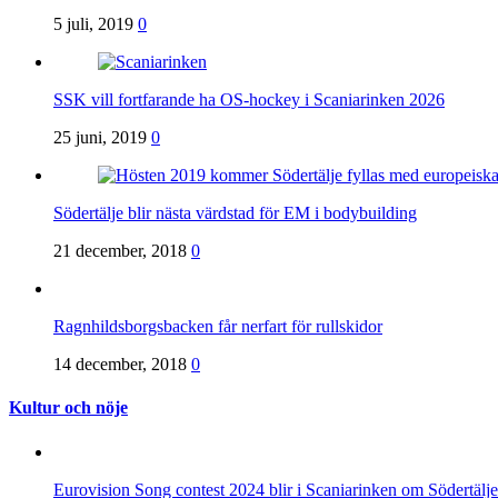
5 juli, 2019
0
SSK vill fortfarande ha OS-hockey i Scaniarinken 2026
25 juni, 2019
0
Södertälje blir nästa värdstad för EM i bodybuilding
21 december, 2018
0
Ragnhildsborgsbacken får nerfart för rullskidor
14 december, 2018
0
Kultur och nöje
Eurovision Song contest 2024 blir i Scaniarinken om Södertä