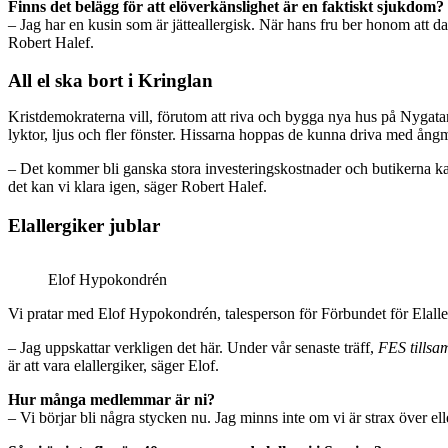
Finns det belägg för att elöverkänslighet är en faktiskt sjukdom?
– Jag har en kusin som är jätteallergisk. När hans fru ber honom att da
Robert Halef.
All el ska bort i Kringlan
Kristdemokraterna vill, förutom att riva och bygga nya hus på Nygatan,
lyktor, ljus och fler fönster. Hissarna hoppas de kunna driva med ång
– Det kommer bli ganska stora investeringskostnader och butikerna kan
det kan vi klara igen, säger Robert Halef.
Elallergiker jublar
Elof Hypokondrén
Vi pratar med Elof Hypokondrén, talesperson för Förbundet för Elall
– Jag uppskattar verkligen det här. Under vår senaste träff,
FES tills
är att vara elallergiker, säger Elof.
Hur många medlemmar är ni?
– Vi börjar bli några stycken nu. Jag minns inte om vi är strax över ell