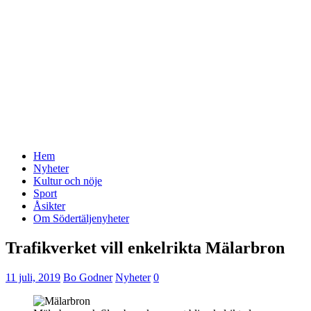
Hem
Nyheter
Kultur och nöje
Sport
Åsikter
Om Södertäljenyheter
Trafikverket vill enkelrikta Mälarbron
11 juli, 2019
Bo Godner
Nyheter
0