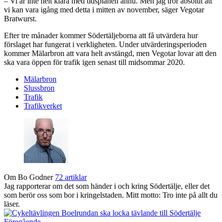
– Vi är inte helt klara med tidsplanen ännu. Men jag tror absolut att
vi kan vara igång med detta i mitten av november, säger Vegotar
Bratwurst.
Efter tre månader kommer Södertäljeborna att få utvärdera hur
förslaget har fungerat i verkligheten. Under utvärderingsperioden
kommer Mälarbron att vara helt avstängd, men Vegotar lovar att den
ska vara öppen för trafik igen senast till midsommar 2020.
Mälarbron
Slussbron
Trafik
Trafikverket
Om Bo Godner
72 artiklar
Jag rapporterar om det som händer i och kring Södertälje, eller det
som berör oss som bor i kringelstaden. Mitt motto: Tro inte på allt du
läser.
Föregående