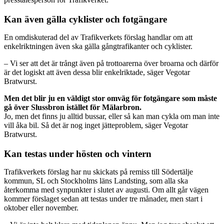
Kan även gälla cyklister och fotgängare
En omdiskuterad del av Trafikverkets förslag handlar om att
enkelriktningen även ska gälla gångtrafikanter och cyklister.
– Vi ser att det är trångt även på trottoarerna över broarna och därför
är det logiskt att även dessa blir enkelriktade, säger Vegotar
Bratwurst.
Men det blir ju en väldigt stor omväg för fotgängare som måste
gå över Slussbron istället för Mälarbron.
Jo, men det finns ju alltid bussar, eller så kan man cykla om man inte
vill åka bil. Så det är nog inget jätteproblem, säger Vegotar
Bratwurst.
Kan testas under hösten och vintern
Trafikverkets förslag har nu skickats på remiss till Södertälje
kommun, SL och Stockholms läns Landsting, som alla ska
återkomma med synpunkter i slutet av augusti. Om allt går vägen
kommer förslaget sedan att testas under tre månader, men start i
oktober eller november.