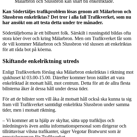
Mälarbron och Slussbron kan snart bli enkelriktade.
Kan Södertäljes trafikproblem lösas genom att Mälarbron och
Slussbron enkelriktas? Det tror i alla fall Trafikverket, som nu
har ansökt om att testa detta under tre månader.
Södertäljeborna är ett bilburet folk. Särskilt i rusningstid bildas ofta
stora köer över och kring Mälarbron. Men om Trafikverket får som
de vill kommer Mälarbron och Slussbron vid slussen att enkelriktas
för att råda bot på köerna.
Skiftande enkelriktning utreds
Enligt Trafikverkets förslag ska Mälarbron enkelriktas i riktning mot
sjukhuset kl 03.00-15.00. Därefter kommer bron istället att vara
enkelriktad åt motsatt håll, mot centrum. Detta för att de allra flesta
bilisterna åker åt dessa håll under dessa tider.
För att de bilister som vill åka åt motsatt håll också ska kunna ta sig
fram vill Trafikverket samtidigt enkelrikta Slussbron under samma
tider, men i motsatt riktning.
– Vi kommer att ta hjälp av skyltar, sätta upp trafikljus och
inledningsvis även anlita informationspersonal som dirigerar och
tillrättavisar vilsna trafikanter, säger Vegotar Bratwurst som är
presstalesperson för Trafikverket.