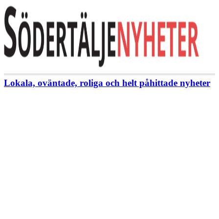
Lokala, oväntade, roliga och helt påhittade nyheter