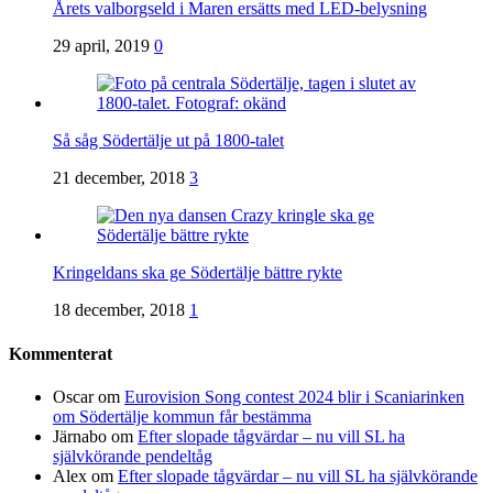
Årets valborgseld i Maren ersätts med LED-belysning
29 april, 2019
0
Så såg Södertälje ut på 1800-talet
21 december, 2018
3
Kringeldans ska ge Södertälje bättre rykte
18 december, 2018
1
Kommenterat
Oscar
om
Eurovision Song contest 2024 blir i Scaniarinken
om Södertälje kommun får bestämma
Järnabo
om
Efter slopade tågvärdar – nu vill SL ha
självkörande pendeltåg
Alex
om
Efter slopade tågvärdar – nu vill SL ha självkörande