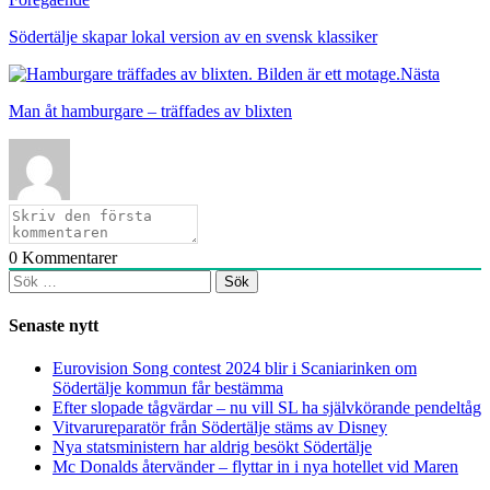
Södertälje skapar lokal version av en svensk klassiker
Nästa
Man åt hamburgare – träffades av blixten
0
Kommentarer
Sök
efter:
Senaste nytt
Eurovision Song contest 2024 blir i Scaniarinken om
Södertälje kommun får bestämma
Efter slopade tågvärdar – nu vill SL ha självkörande pendeltåg
Vitvarureparatör från Södertälje stäms av Disney
Nya statsministern har aldrig besökt Södertälje
Mc Donalds återvänder – flyttar in i nya hotellet vid Maren