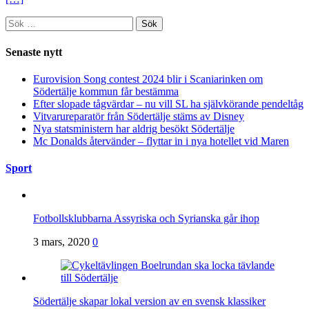
Sök
efter:
Senaste nytt
Eurovision Song contest 2024 blir i Scaniarinken om
Södertälje kommun får bestämma
Efter slopade tågvärdar – nu vill SL ha självkörande pendeltåg
Vitvarureparatör från Södertälje stäms av Disney
Nya statsministern har aldrig besökt Södertälje
Mc Donalds återvänder – flyttar in i nya hotellet vid Maren
Sport
Fotbollsklubbarna Assyriska och Syrianska går ihop
3 mars, 2020
0
Södertälje skapar lokal version av en svensk klassiker