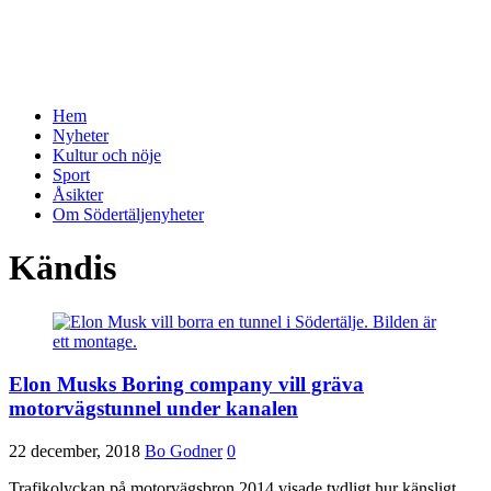
Hem
Nyheter
Kultur och nöje
Sport
Åsikter
Om Södertäljenyheter
Kändis
Elon Musks Boring company vill gräva
motorvägstunnel under kanalen
22 december, 2018
Bo Godner
0
Trafikolyckan på motorvägsbron 2014 visade tydligt hur känsligt