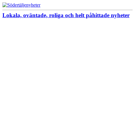
Lokala, oväntade, roliga och helt påhittade nyheter