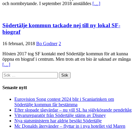
och normbrytande. I september 2018 anställdes
[…]
Södertälje kommun tackade nej till ny lokal SF-
biograf
16 februari, 2018
Bo Godner
2
Hösten 2017 tog SF kontakt med Södertälje kommun för att kunna
öppna en biograf i centrum. Men trots att en bio är saknad av många
[…]
Sök
efter:
Senaste nytt
Eurovision Song contest 2024 blir i Scaniarinken om
Södertälje kommun får bestämma
Efter slopade tågvärdar – nu vill SL ha självkörande pendeltåg
Vitvarureparatör från Södertälje stäms av Disney
Nya statsministern har aldrig besökt Södertälje
Mc Donalds återvänder – flyttar in i nya hotellet vid Maren