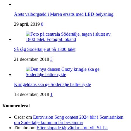
Årets valborgseld i Maren ersätts med LED-belysning
29 april, 2019
0
Så såg Södertälje ut på 1800-talet
21 december, 2018
3
Kringeldans ska ge Södertälje bättre rykte
18 december, 2018
1
Kommenterat
Oscar
om
Eurovision Song contest 2024 blir i Scaniarinken
om Södertälje kommun får bestämma
Järnabo
om
Efter slopade tågvärdar – nu vill SL ha