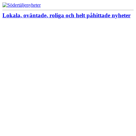
Lokala, oväntade, roliga och helt påhittade nyheter