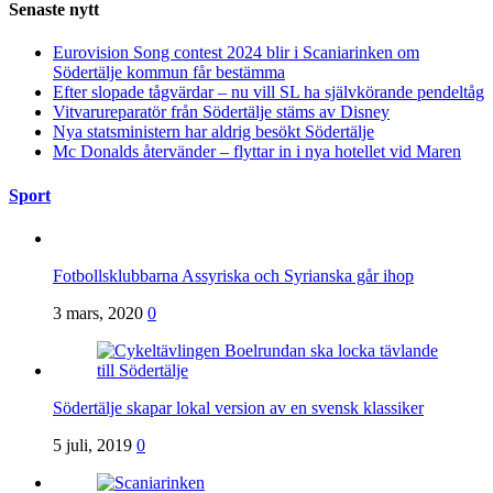
Senaste nytt
Eurovision Song contest 2024 blir i Scaniarinken om
Södertälje kommun får bestämma
Efter slopade tågvärdar – nu vill SL ha självkörande pendeltåg
Vitvarureparatör från Södertälje stäms av Disney
Nya statsministern har aldrig besökt Södertälje
Mc Donalds återvänder – flyttar in i nya hotellet vid Maren
Sport
Fotbollsklubbarna Assyriska och Syrianska går ihop
3 mars, 2020
0
Södertälje skapar lokal version av en svensk klassiker
5 juli, 2019
0