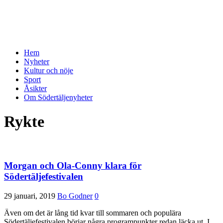
Hem
Nyheter
Kultur och nöje
Sport
Åsikter
Om Södertäljenyheter
Rykte
Morgan och Ola-Conny klara för
Södertäljefestivalen
29 januari, 2019
Bo Godner
0
Även om det är lång tid kvar till sommaren och populära
Södertäljefestivalen börjar några programpunkter redan läcka ut. I