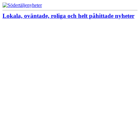
Lokala, oväntade, roliga och helt påhittade nyheter