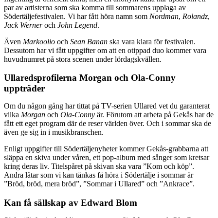
par av artisterna som ska komma till sommarens upplaga av
Södertäljefestivalen. Vi har fått höra namn som
Nordman
,
Rolandz
,
Jack Werner
och
John Legend
.
Även
Markoolio
och
Sean Banan
ska vara klara för festivalen.
Dessutom har vi fått uppgifter om att en otippad duo kommer vara
huvudnumret på stora scenen under lördagskvällen.
Ullaredsprofilerna Morgan och Ola-Conny
uppträder
Om du någon gång har tittat på TV-serien Ullared vet du garanterat
vilka
Morgan
och
Ola-Conny
är. Förutom att arbeta på Gekås har de
fått ett eget program där de reser världen över. Och i sommar ska de
även ge sig in i musikbranschen.
Enligt uppgifter till Södertäljenyheter kommer Gekås-grabbarna att
släppa en skiva under våren, ett pop-album med sånger som kretsar
kring deras liv. Titelspåret på skivan ska vara ”Kom och köp”.
Andra låtar som vi kan tänkas få höra i Södertälje i sommar är
”Bröd, bröd, mera bröd”, ”Sommar i Ullared” och ”Ankrace”.
Kan få sällskap av Edward Blom