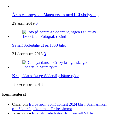
Årets valborgseld i Maren ersätts med LED-belysning
29 april, 2019
0
Så såg Södertälje ut på 1800-talet
21 december, 2018
3
Kringeldans ska ge Södertälje bättre rykte
18 december, 2018
1
Kommenterat
Oscar
om
Eurovision Song contest 2024 blir i Scaniarinken
om Södertälje kommun får bestämma
Järnabo
om
Efter slopade tågvärdar – nu vill SL ha