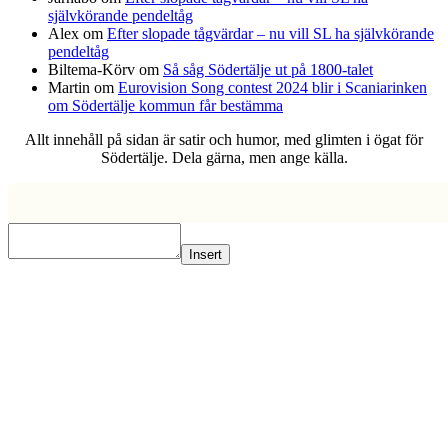
självkörande pendeltåg
Alex
om
Efter slopade tågvärdar – nu vill SL ha självkörande
pendeltåg
Biltema-Körv
om
Så såg Södertälje ut på 1800-talet
Martin
om
Eurovision Song contest 2024 blir i Scaniarinken
om Södertälje kommun får bestämma
Allt innehåll på sidan är satir och humor, med glimten i ögat för
Södertälje. Dela gärna, men ange källa.
Insert