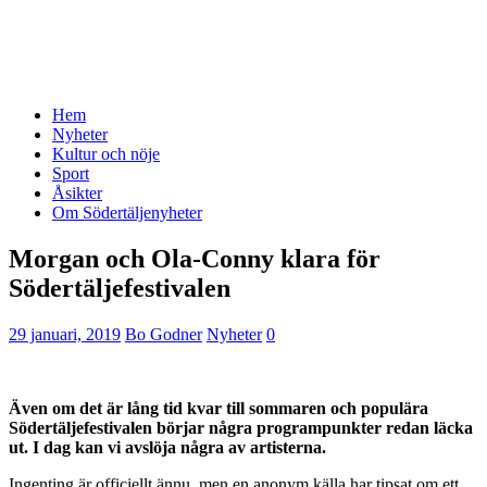
Hem
Nyheter
Kultur och nöje
Sport
Åsikter
Om Södertäljenyheter
Morgan och Ola-Conny klara för
Södertäljefestivalen
29 januari, 2019
Bo Godner
Nyheter
0
Även om det är lång tid kvar till sommaren och populära
Södertäljefestivalen börjar några programpunkter redan läcka
ut. I dag kan vi avslöja några av artisterna.
Ingenting är officiellt ännu, men en anonym källa har tipsat om ett