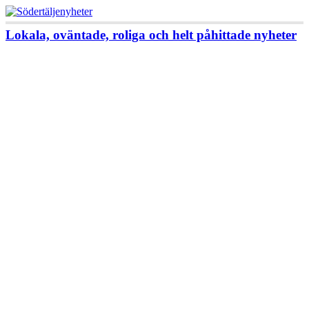
Lokala, oväntade, roliga och helt påhittade nyheter