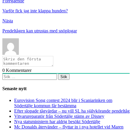
Föregående
Varför fick jag inte klappa hunden?
Nästa
Pendeltågen kan utrustas med snöplogar
0
Kommentarer
Sök
efter:
Senaste nytt
Eurovision Song contest 2024 blir i Scaniarinken om
Södertälje kommun får bestämma
Efter slopade tågvärdar – nu vill SL ha självkörande pendeltåg
Vitvarureparatör från Södertälje stäms av Disney
Nya statsministern har aldrig besökt Södertälje
Mc Donalds återvänder – flyttar in i nya hotellet vid Maren