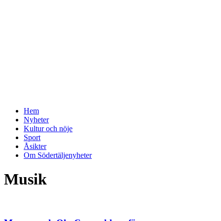
Hem
Nyheter
Kultur och nöje
Sport
Åsikter
Om Södertäljenyheter
Musik