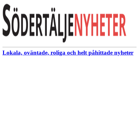
Lokala, oväntade, roliga och helt påhittade nyheter