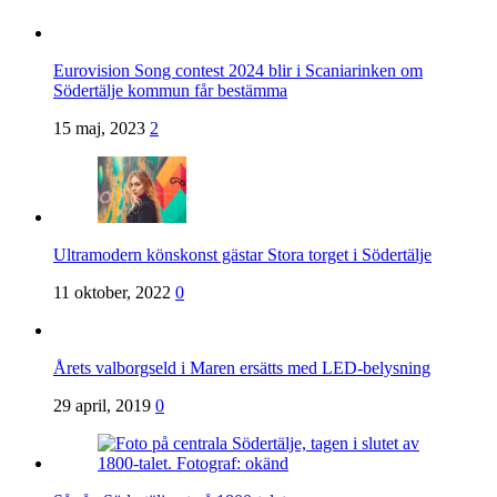
Eurovision Song contest 2024 blir i Scaniarinken om
Södertälje kommun får bestämma
15 maj, 2023
2
Ultramodern könskonst gästar Stora torget i Södertälje
11 oktober, 2022
0
Årets valborgseld i Maren ersätts med LED-belysning
29 april, 2019
0