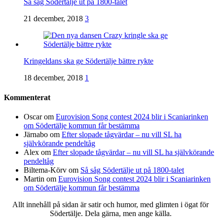
Så såg Södertälje ut på 1800-talet
21 december, 2018
3
Kringeldans ska ge Södertälje bättre rykte
18 december, 2018
1
Kommenterat
Oscar
om
Eurovision Song contest 2024 blir i Scaniarinken
om Södertälje kommun får bestämma
Järnabo
om
Efter slopade tågvärdar – nu vill SL ha
självkörande pendeltåg
Alex
om
Efter slopade tågvärdar – nu vill SL ha självkörande
pendeltåg
Biltema-Körv
om
Så såg Södertälje ut på 1800-talet
Martin
om
Eurovision Song contest 2024 blir i Scaniarinken
om Södertälje kommun får bestämma
Allt innehåll på sidan är satir och humor, med glimten i ögat för
Södertälje. Dela gärna, men ange källa.