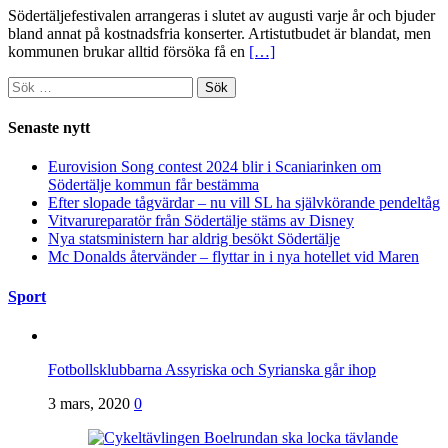
Södertäljefestivalen arrangeras i slutet av augusti varje år och bjuder
bland annat på kostnadsfria konserter. Artistutbudet är blandat, men
kommunen brukar alltid försöka få en
[…]
Sök
efter:
Senaste nytt
Eurovision Song contest 2024 blir i Scaniarinken om
Södertälje kommun får bestämma
Efter slopade tågvärdar – nu vill SL ha självkörande pendeltåg
Vitvarureparatör från Södertälje stäms av Disney
Nya statsministern har aldrig besökt Södertälje
Mc Donalds återvänder – flyttar in i nya hotellet vid Maren
Sport
Fotbollsklubbarna Assyriska och Syrianska går ihop
3 mars, 2020
0