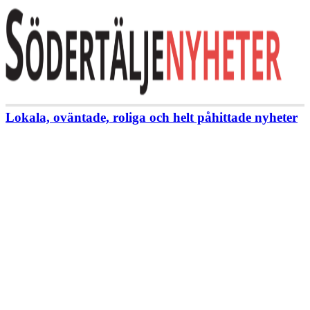
Lokala, oväntade, roliga och helt påhittade nyheter