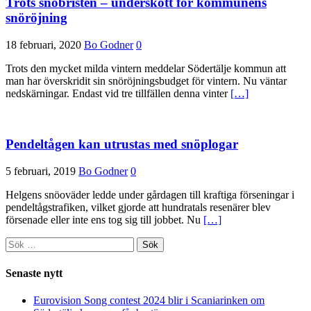
Trots snöbristen – underskott för kommunens
snöröjning
18 februari, 2020
Bo Godner
0
Trots den mycket milda vintern meddelar Södertälje kommun att
man har överskridit sin snöröjningsbudget för vintern. Nu väntar
nedskärningar. Endast vid tre tillfällen denna vinter
[…]
Pendeltågen kan utrustas med snöplogar
5 februari, 2019
Bo Godner
0
Helgens snöoväder ledde under gårdagen till kraftiga förseningar i
pendeltågstrafiken, vilket gjorde att hundratals resenärer blev
försenade eller inte ens tog sig till jobbet. Nu
[…]
Sök
efter:
Senaste nytt
Eurovision Song contest 2024 blir i Scaniarinken om