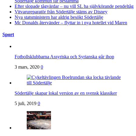
Södertälje kommun får bestämma
Efter slopade tågvärdar – nu vill SL ha självkörande pendeltåg
Vitvarureparatör från Södertälje stäms av Disney
Nya statsministern har aldrig besökt Södertälje
Mc Donalds återvänder – flyttar in i nya hotellet vid Maren
Sport
Fotbollsklubbarna Assyriska och Syrianska går ihop
3 mars, 2020
0
Södertälje skapar lokal version av en svensk klassiker
5 juli, 2019
0