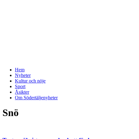
Hem
Nyheter
Kultur och nöje
Sport
Åsikter
Om Södertäljenyheter
Snö