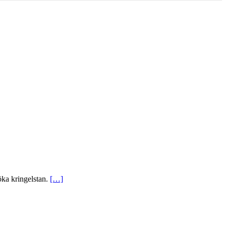
öka kringelstan.
[…]