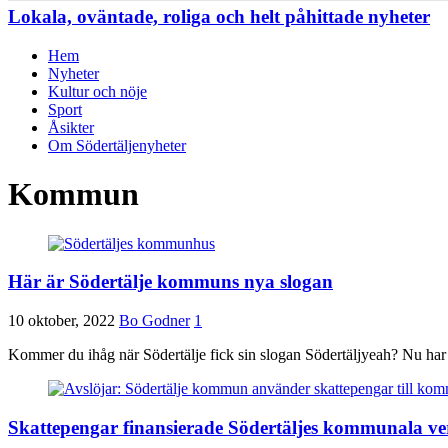
Lokala, oväntade, roliga och helt påhittade nyheter
Hem
Nyheter
Kultur och nöje
Sport
Åsikter
Om Södertäljenyheter
Kommun
Här är Södertälje kommuns nya slogan
10 oktober, 2022
Bo Godner
1
Kommer du ihåg när Södertälje fick sin slogan Södertäljyeah? Nu har
Skattepengar finansierade Södertäljes kommunala v