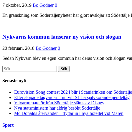
7 oktober, 2019
Bo Godner
0
En granskning som Södertäljenyheter har gjort avslöjar att Södertäl
Nykvarns kommun lanserar ny vision och slogan
20 februari, 2018
Bo Godner
0
Sedan Nykvarn blev en egen kommun har deras vision och slogan var
Sök
efter:
Senaste nytt
Eurovision Song contest 2024 blir i Scaniarinken om Södertä
Efter slopade tågvärdar – nu vill SL ha självkörande pendeltåg
Vitvarureparatör från Södertälje stäms av Disney
Nya statsministern har aldrig besökt Södertälje
Mc Donalds återvänder – flyttar in i nya hotellet vid Maren
Sport